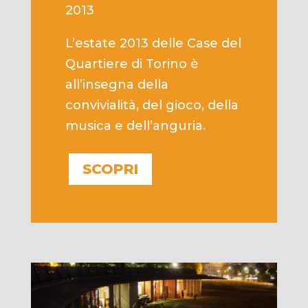
2013
L’estate 2013 delle Case del
Quartiere di Torino è
all’insegna della
convivialità, del gioco, della
musica e dell’anguria.
SCOPRI