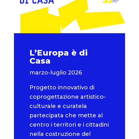
L’Europa è di
Casa
marzo-luglio 2026
Progetto innovativo di
coprogettazione artistico-
culturale e curatela
partecipata che mette al
centro i territori e i cittadini
nella costruzione del