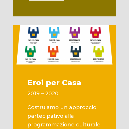
Eroi per Casa
2019 – 2020
Costruiamo un approccio
partecipativo alla
programmazione culturale