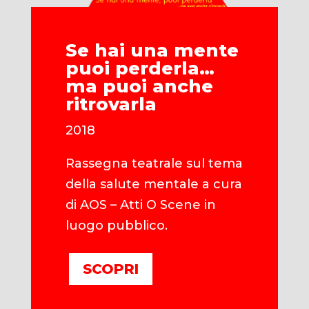
Se hai una mente
puoi perderla…
ma puoi anche
ritrovarla
2018
Rassegna teatrale sul tema
della salute mentale a cura
di AOS – Atti O Scene in
luogo pubblico.
SCOPRI