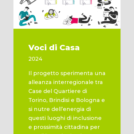
Voci di Casa
2024
Il progetto sperimenta una
alleanza interregionale tra
Case del Quartiere di
Torino, Brindisi e Bologna e
si nutre dell’energia di
questi luoghi di inclusione
e prossimità cittadina per