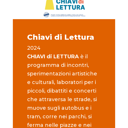
Chiavi di Lettura
2024
CHIAVI di LETTURA
è il
programma di incontri,
sperimentazioni artistiche
e culturali, laboratori per i
piccoli, dibattiti e concerti
che attraversa le strade, si
muove sugli autobus e i
tram, corre nei parchi, si
ferma nelle piazze e nei