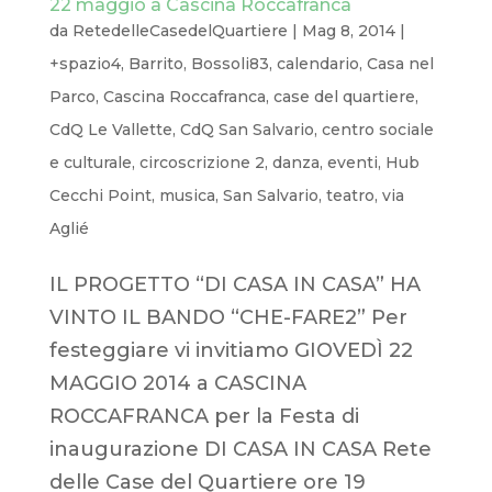
22 maggio a Cascina Roccafranca
da
RetedelleCasedelQuartiere
|
Mag 8, 2014
|
+spazio4
,
Barrito
,
Bossoli83
,
calendario
,
Casa nel
Parco
,
Cascina Roccafranca
,
case del quartiere
,
CdQ Le Vallette
,
CdQ San Salvario
,
centro sociale
e culturale
,
circoscrizione 2
,
danza
,
eventi
,
Hub
Cecchi Point
,
musica
,
San Salvario
,
teatro
,
via
Aglié
IL PROGETTO “DI CASA IN CASA” HA
VINTO IL BANDO “CHE-FARE2” Per
festeggiare vi invitiamo GIOVEDÌ 22
MAGGIO 2014 a CASCINA
ROCCAFRANCA per la Festa di
inaugurazione DI CASA IN CASA Rete
delle Case del Quartiere ore 19