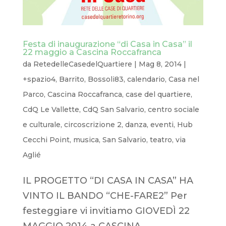
Festa di inaugurazione “di Casa in Casa” il
22 maggio a Cascina Roccafranca
da
RetedelleCasedelQuartiere
|
Mag 8, 2014
|
+spazio4
,
Barrito
,
Bossoli83
,
calendario
,
Casa nel
Parco
,
Cascina Roccafranca
,
case del quartiere
,
CdQ Le Vallette
,
CdQ San Salvario
,
centro sociale
e culturale
,
circoscrizione 2
,
danza
,
eventi
,
Hub
Cecchi Point
,
musica
,
San Salvario
,
teatro
,
via
Aglié
IL PROGETTO “DI CASA IN CASA” HA
VINTO IL BANDO “CHE-FARE2” Per
festeggiare vi invitiamo GIOVEDÌ 22
MAGGIO 2014 a CASCINA