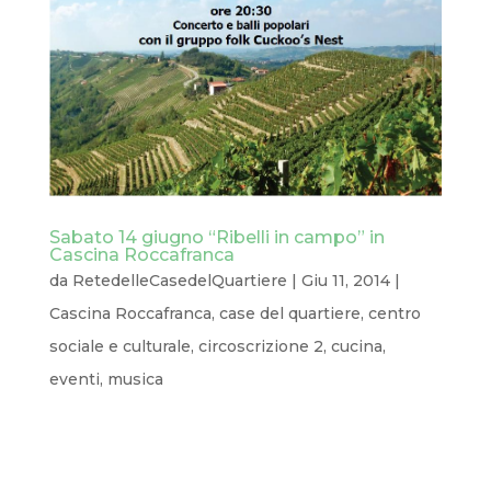
Sabato 14 giugno “Ribelli in campo” in
Cascina Roccafranca
da
RetedelleCasedelQuartiere
|
Giu 11, 2014
|
Cascina Roccafranca
,
case del quartiere
,
centro
sociale e culturale
,
circoscrizione 2
,
cucina
,
eventi
,
musica