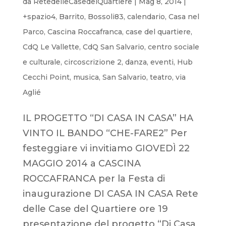
da
RetedelleCasedelQuartiere
|
Mag 8, 2014
|
+spazio4
,
Barrito
,
Bossoli83
,
calendario
,
Casa nel
Parco
,
Cascina Roccafranca
,
case del quartiere
,
CdQ Le Vallette
,
CdQ San Salvario
,
centro sociale
e culturale
,
circoscrizione 2
,
danza
,
eventi
,
Hub
Cecchi Point
,
musica
,
San Salvario
,
teatro
,
via
Aglié
IL PROGETTO “DI CASA IN CASA” HA
VINTO IL BANDO “CHE-FARE2” Per
festeggiare vi invitiamo GIOVEDÌ 22
MAGGIO 2014 a CASCINA
ROCCAFRANCA per la Festa di
inaugurazione DI CASA IN CASA Rete
delle Case del Quartiere ore 19
presentazione del progetto “Di Casa