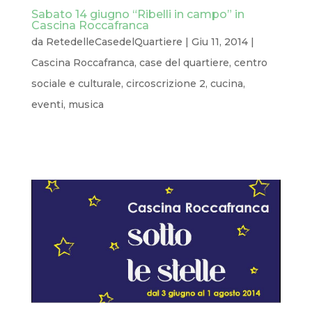
Sabato 14 giugno “Ribelli in campo” in
Cascina Roccafranca
da
RetedelleCasedelQuartiere
|
Giu 11, 2014
|
Cascina Roccafranca
,
case del quartiere
,
centro
sociale e culturale
,
circoscrizione 2
,
cucina
,
eventi
,
musica