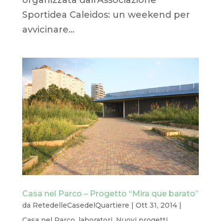
Sportidea Caleidos: un weekend per
avvicinare...
Casa nel Parco – Progetto “Mira que barato”
da
RetedelleCasedelQuartiere
|
Ott 31, 2014
|
Casa nel Parco
,
laboratori
,
Nuovi progetti