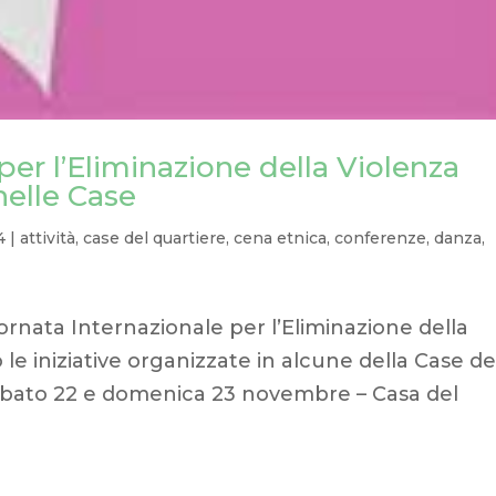
per l’Eliminazione della Violenza
nelle Case
4
|
attività
,
case del quartiere
,
cena etnica
,
conferenze
,
danza
,
rnata Internazionale per l’Eliminazione della
le iniziative organizzate in alcune della Case de
 sabato 22 e domenica 23 novembre – Casa del