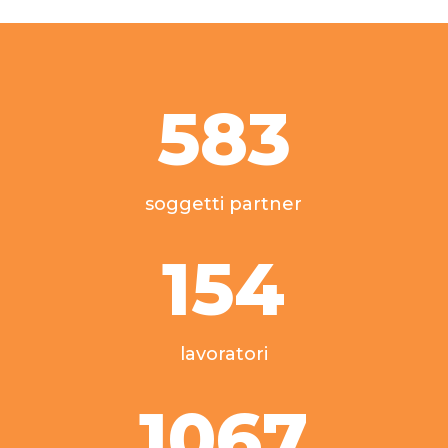
583
soggetti partner
154
lavoratori
1067