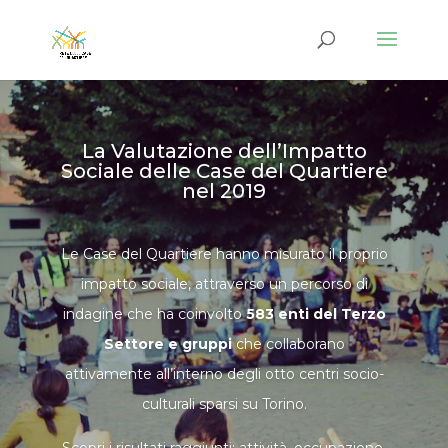
La Valutazione dell’Impatto
Sociale delle Case del Quartiere
nel 2019
Le Case del Quartiere hanno misurato il proprio
impatto sociale, attraverso un percorso di
indagine che ha coinvolto
583 enti del Terzo
Settore e gruppi
che collaborano
attivamente all’interno degli otto centri socio-
culturali sparsi su Torino.