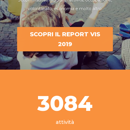
Scopri i risultati raggiunti: attività, occupazione,
volontariato, economia e molto altro.
SCOPRI IL REPORT VIS
2019
3084
attività