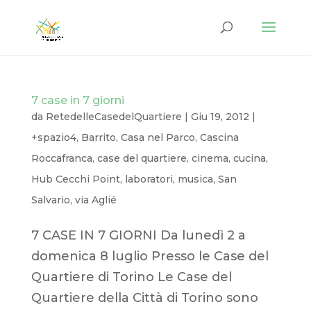
7 case in 7 giorni
da
RetedelleCasedelQuartiere
|
Giu 19, 2012
|
+spazio4
,
Barrito
,
Casa nel Parco
,
Cascina
Roccafranca
,
case del quartiere
,
cinema
,
cucina
,
Hub Cecchi Point
,
laboratori
,
musica
,
San
Salvario
,
via Aglié
7 CASE IN 7 GIORNI Da lunedì 2 a
domenica 8 luglio Presso le Case del
Quartiere di Torino Le Case del
Quartiere della Città di Torino sono