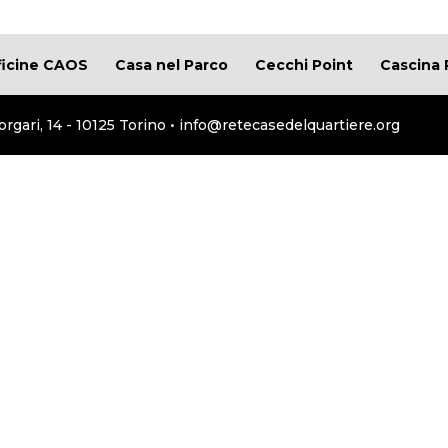
ficine CAOS
Casa nel Parco
Cecchi Point
Cascina 
orgari, 14 - 10125 Torino • info@retecasedelquartiere.org