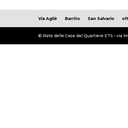
Via Agliè
Barrito
San Salvario
of
© Rete delle Case del Quartiere ETS • via M