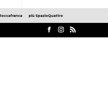
Roccafranca
più SpazioQuattro