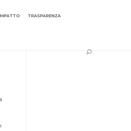
 IMPATTO
TRASPARENZA
a
n