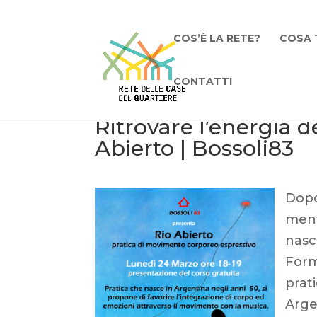
COS’È LA RETE?
COSA 
CONTATTI
Ritrovare l’energia d
Abierto | Bossoli83
Dopo
mente
nasc
Form
prat
Argen