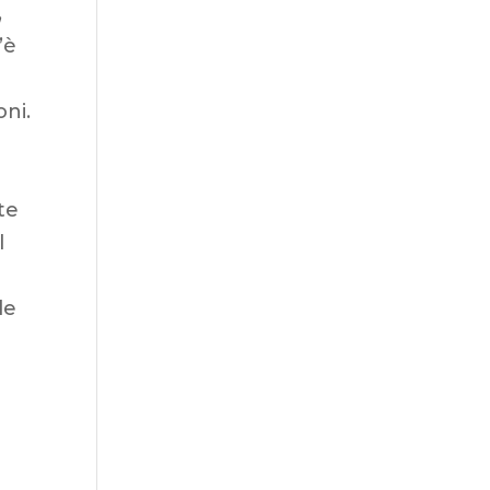
,
’è
ni.
te
l
le