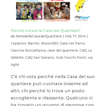
Perché votare le Case del Quartiere?
da
RetedelleCasedelQuartiere
|
Feb 17, 2014
|
+spazio4
,
Barrito
,
Bossoli83
,
Casa nel Parco
,
Cascina Roccafranca
,
case del quartiere
,
CdQ Le
Vallette
,
CdQ San Salvario
,
Hub Cecchi Point
,
via
Aglié
C’è chi vota perché nella Casa del suo
quartiere può cucinare insieme ad
altri, chi perché lo trova un posto
accogliente e rilassante. Qualcuno ci
ha trovato un gruppo di persone con