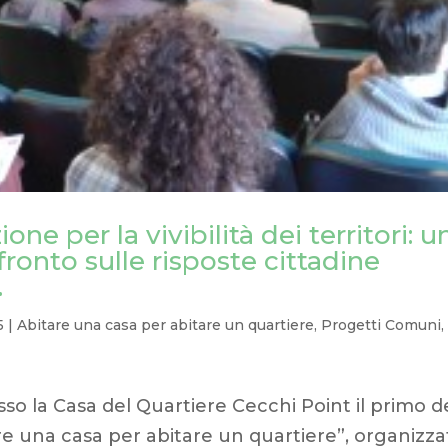
ne per la vivibilità dei territori: u
fronto sulle risposte cittadine
.
5
|
Abitare una casa per abitare un quartiere
,
Progetti Comuni
,
sso la Casa del Quartiere Cecchi Point il primo d
re una casa per abitare un quartiere”, organizza