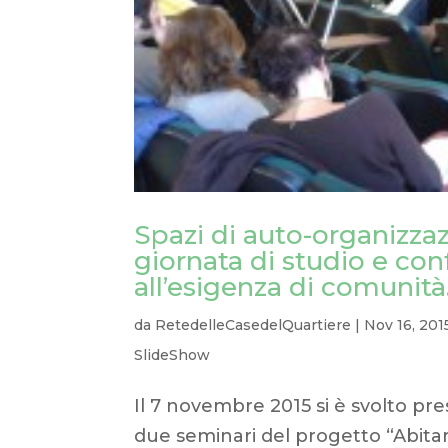
Spazi di auto-organizzazio
giornata di studio e con
all’esigenza di comunità
da
RetedelleCasedelQuartiere
|
Nov 16, 201
SlideShow
Il 7 novembre 2015 si è svolto pre
due seminari del progetto “Abita