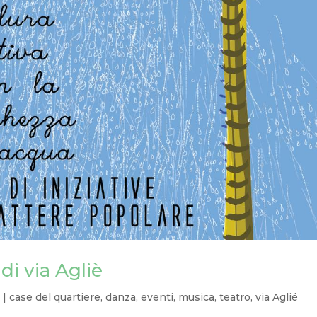
di via Agliè
3
|
case del quartiere
,
danza
,
eventi
,
musica
,
teatro
,
via Aglié