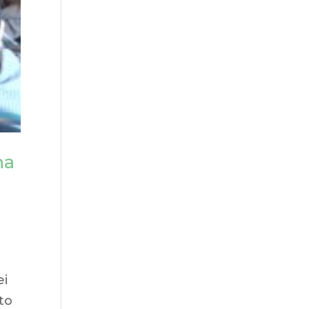
na
ei
to