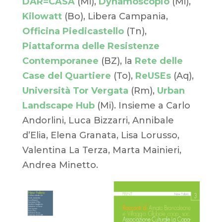
DAR=CASA
(Mi),
Dynamoscopio
(Mi),
Kilowatt
(Bo), Libera Campania,
Officina Piedicastello
(Tn),
Piattaforma delle Resistenze
Contemporanee
(BZ), la
Rete delle
Case del Quartiere
(To),
ReUSEs
(Aq),
Università Tor Vergata
(Rm),
Urban
Landscape Hub
(Mi). Insieme a Carlo
Andorlini, Luca Bizzarri, Annibale
d’Elia, Elena Granata, Lisa Lorusso,
Valentina La Terza, Marta Mainieri,
Andrea Minetto.