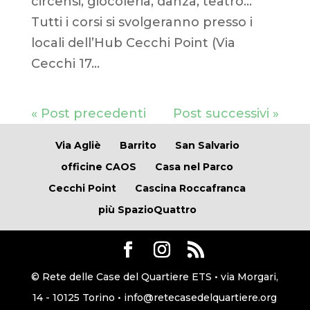
circensi, giocoleria, danza, teatro…
Tutti i corsi si svolgeranno presso i
locali dell’Hub Cecchi Point (Via
Cecchi 17...
« Post precedenti
Post successivi »
Via Agliè
Barrito
San Salvario
officine CAOS
Casa nel Parco
Cecchi Point
Cascina Roccafranca
più SpazioQuattro
© Rete delle Case del Quartiere ETS • via Morgari,
14 - 10125 Torino • info@retecasedelquartiere.org