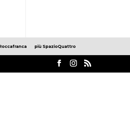
Roccafranca
più SpazioQuattro