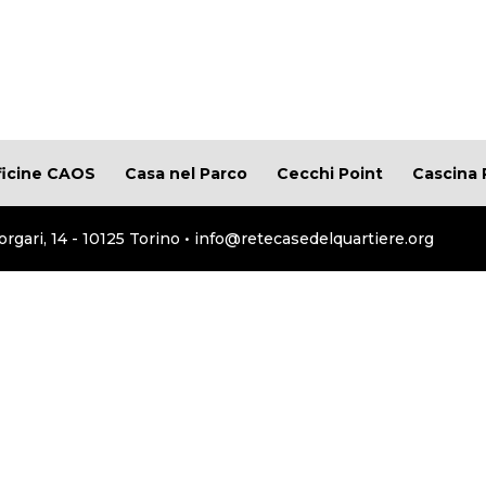
ficine CAOS
Casa nel Parco
Cecchi Point
Cascina 
orgari, 14 - 10125 Torino • info@retecasedelquartiere.org