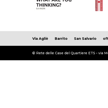
Via Agliè
Barrito
San Salvario
of
© Rete delle Case del Quartiere ETS • via M