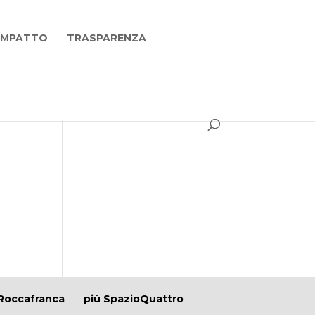
 IMPATTO
TRASPARENZA
Roccafranca
più SpazioQuattro