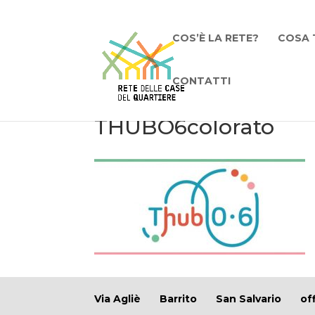
COS’È LA RETE?
COSA 
CONTATTI
THUBO6colorato
Via Agliè
Barrito
San Salvario
of