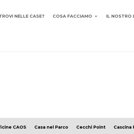
TROVI NELLE CASE?
COSA FACCIAMO
IL NOSTRO
ficine CAOS
Casa nel Parco
Cecchi Point
Cascina 