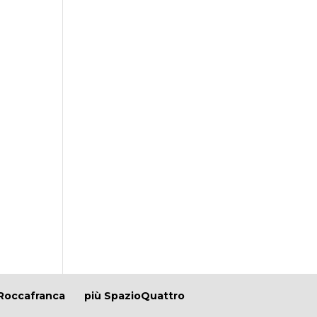
Roccafranca
più SpazioQuattro