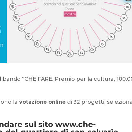
al bando “CHE FARE. Premio per la cultura, 100.
dono la
votazione online
di 32 progetti, seleziona
andare sul sito www.che-
del-quartiere-di-san-salvario,