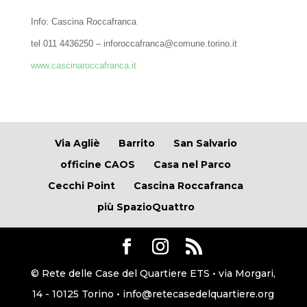
Info: Cascina Roccafranca
tel 011 4436250 – inforoccafranca@comune.torino.it
www.cascinaroccafranca.it
Via Agliè
Barrito
San Salvario
officine CAOS
Casa nel Parco
Cecchi Point
Cascina Roccafranca
più SpazioQuattro
© Rete delle Case del Quartiere ETS • via Morgari,
14 - 10125 Torino • info@retecasedelquartiere.org