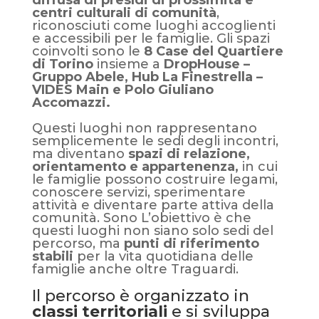
diffusa di presìdi di prossimità e
centri culturali di comunità
,
riconosciuti come luoghi accoglienti
e accessibili per le famiglie. Gli spazi
coinvolti sono le
8 Case del Quartiere
di Torino
insieme a
DropHouse –
Gruppo Abele, Hub La Finestrella –
VIDES Main e Polo Giuliano
Accomazzi.
Questi luoghi non rappresentano
semplicemente le sedi degli incontri,
ma diventano
spazi di relazione,
orientamento e appartenenza,
in cui
le famiglie possono costruire legami,
conoscere servizi, sperimentare
attività e diventare parte attiva della
comunità. Sono L
’
obiettivo è che
questi luoghi non siano solo sedi del
percorso, ma
punti di riferimento
stabili
per la vita quotidiana delle
famiglie anche oltre Traguardi.
Il percorso è organizzato in
classi territoriali
e si sviluppa