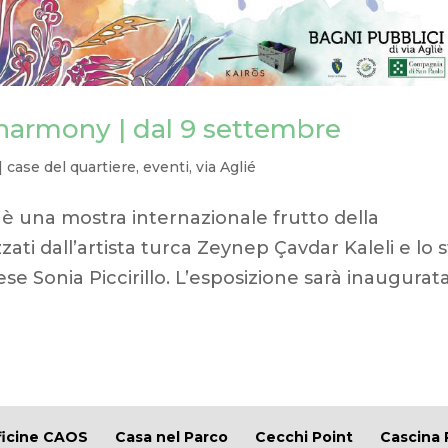
e harmony | dal 9 settembre
|
case del quartiere
,
eventi
,
via Aglié
è una mostra internazionale frutto della
zati dall’artista turca Zeynep Çavdar Kaleli e lo s
nese Sonia Piccirillo. L’esposizione sarà inaugurat
ficine CAOS
Casa nel Parco
Cecchi Point
Cascina 