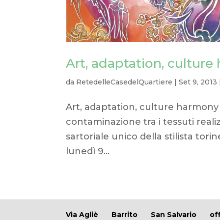
Art, adaptation, cultur
da
RetedelleCasedelQuartiere
|
Set 9, 2013
Art, adaptation, culture harmony 
contaminazione tra i tessuti realiz
sartoriale unico della stilista tori
lunedì 9...
Via Agliè
Barrito
San Salvario
of