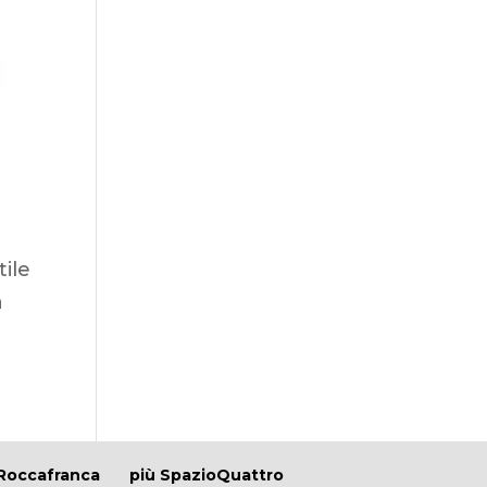
tile
a
Roccafranca
più SpazioQuattro