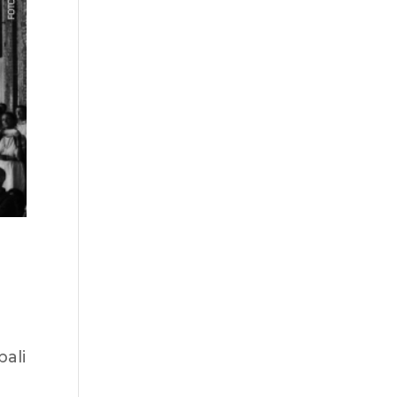
X
pali