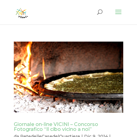
Giornale on-line VICINI – Concorso
Fotografico “Il cibo vicino a noi”
da
RetedelleCasedelQuartiere
|
Dic 9, 2014
|