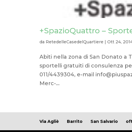
+SpazioQuattro – Sportel
da
RetedelleCasedelQuartiere
|
Ott 24, 201
Abiti nella zona di San Donato a T
sportelli gratuiti di consulenza p
011/4439304, e-mail info@piuspazio
Merc-...
Via Agliè
Barrito
San Salvario
of