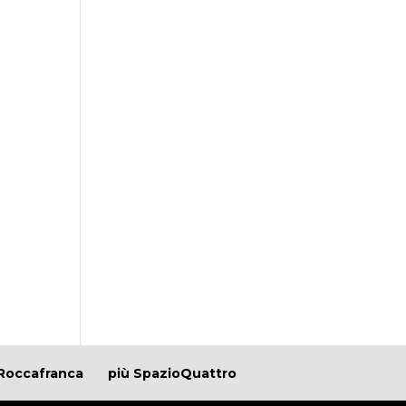
Roccafranca
più SpazioQuattro