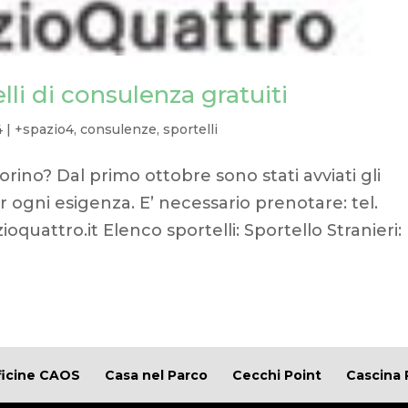
li di consulenza gratuiti
4
|
+spazio4
,
consulenze
,
sportelli
orino? Dal primo ottobre sono stati avviati gli
er ogni esigenza. E’ necessario prenotare: tel.
quattro.it Elenco sportelli: Sportello Stranieri:
ficine CAOS
Casa nel Parco
Cecchi Point
Cascina 