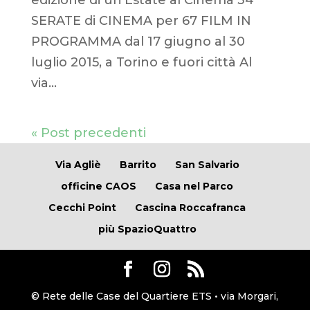
edizione di un’Estate al Cinema 34
SERATE di CINEMA per 67 FILM IN
PROGRAMMA dal 17 giugno al 30
luglio 2015, a Torino e fuori città Al
via...
« Post precedenti
Via Agliè
Barrito
San Salvario
officine CAOS
Casa nel Parco
Cecchi Point
Cascina Roccafranca
più SpazioQuattro
© Rete delle Case del Quartiere ETS • via Morgari,