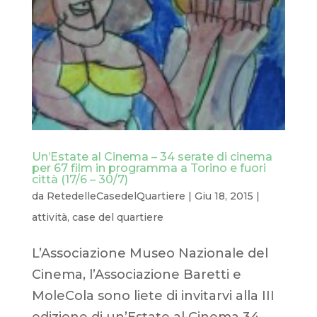
Un’Estate al Cinema – 34 serate di cinema
per 67 film in programma a Torino e fuori
città (17/6 – 30/7)
da
RetedelleCasedelQuartiere
|
Giu 18, 2015
|
attività
,
case del quartiere
L’Associazione Museo Nazionale del
Cinema, l’Associazione Baretti e
MoleCola sono liete di invitarvi alla III