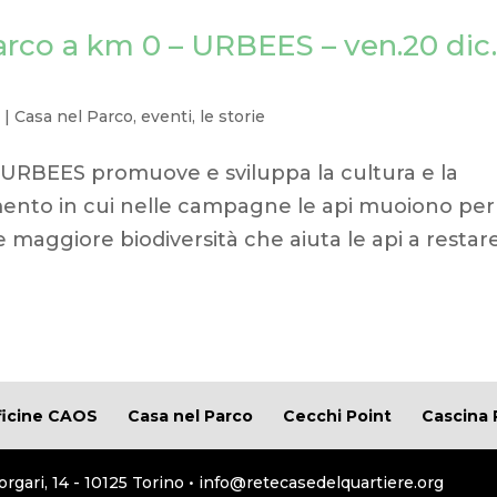
Parco a km 0 – URBEES – ven.20 dic
3
|
Casa nel Parco
,
eventi
,
le storie
o URBEES promuove e sviluppa la cultura e la
omento in cui nelle campagne le api muoiono per
fre maggiore biodiversità che aiuta le api a restar
ficine CAOS
Casa nel Parco
Cecchi Point
Cascina 
orgari, 14 - 10125 Torino • info@retecasedelquartiere.org