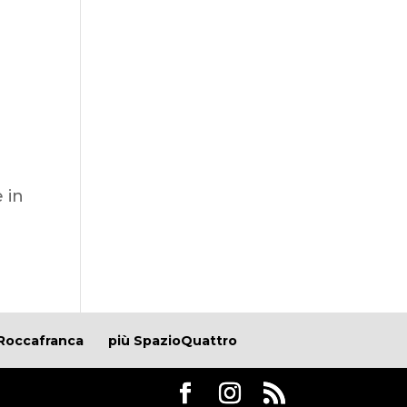
.
e in
Roccafranca
più SpazioQuattro