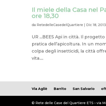
Il miele della Casa nel 
ore 18,30
da
RetedelleCasedelQuartiere
|
Dic 18, 201
UR …BEES Api in città. Il progett
pratica dell’apicoltura. In un m
colpa degli insetticidi, la città of
vita....
Via Agliè
Barrito
San Salvario
of
© Rete delle Case del Quartiere ETS • via M