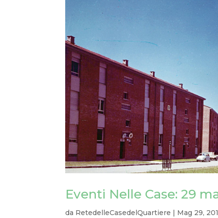
Eventi Nelle Case: 29 m
da
RetedelleCasedelQuartiere
|
Mag 29, 20