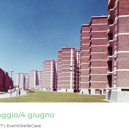
aggio/4 giugno
17
|
EventiNelleCase