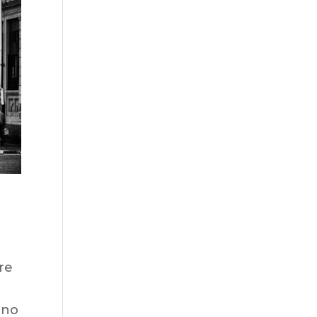
re
ono