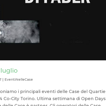
 luglio
7
|
EventiNelleCase
niamo i principali eventi delle Case del Quartie
24 Co-City Torino. Ultima settimana di Open Days
e delle Case è partner. Gli operatori delle Case