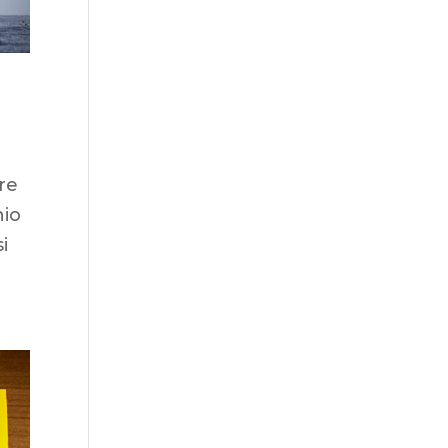
re
nio
i