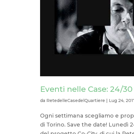
Eventi nelle Case: 24/30
da
RetedelleCasedelQuartiere
|
Lug 24, 201
Ogni settimana scegliamo e propo
di Torino. Save the date! Lunedì 
del progetto Co-City, di cui la Ret