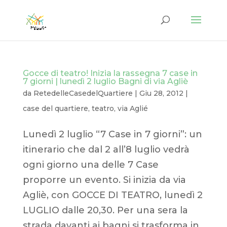
Gocce di teatro! Inizia la rassegna 7 case in
7 giorni | lunedì 2 luglio Bagni di via Agliè
da
RetedelleCasedelQuartiere
|
Giu 28, 2012
|
case del quartiere
,
teatro
,
via Aglié
Lunedì 2 luglio “7 Case in 7 giorni”: un
itinerario che dal 2 all’8 luglio vedrà
ogni giorno una delle 7 Case
proporre un evento. Si inizia da via
Agliè, con GOCCE DI TEATRO, lunedì 2
LUGLIO dalle 20,30. Per una sera la
strada davanti ai bagni si trasforma in