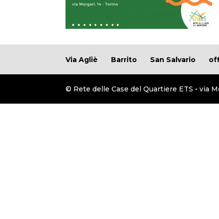
Via Agliè
Barrito
San Salvario
of
© Rete delle Case del Quartiere ETS • via M