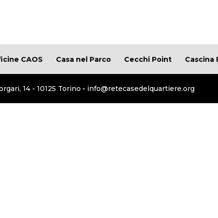
ficine CAOS
Casa nel Parco
Cecchi Point
Cascina 
orgari, 14 - 10125 Torino • info@retecasedelquartiere.org