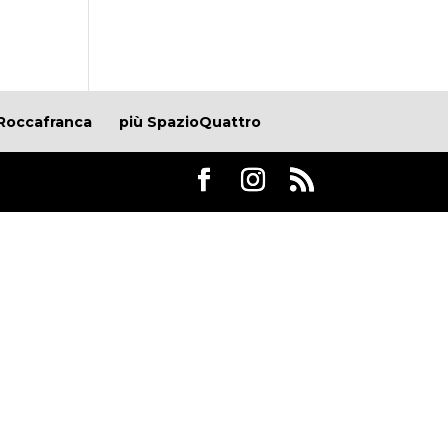
Roccafranca
più SpazioQuattro