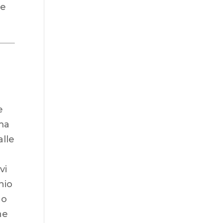
re
e
rma
alle
vi
nio
no
ne