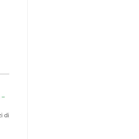
 –
i di