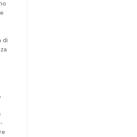
uno
re
 di
nza
,
a
-
re