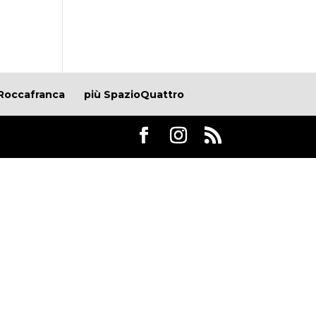
Roccafranca
più SpazioQuattro