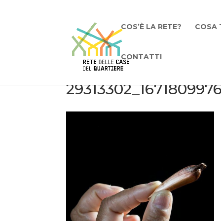
COS’È LA RETE?
COSA 
CONTATTI
29313302_167180997