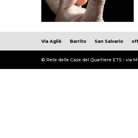
Via Agliè
Barrito
San Salvario
of
© Rete delle Case del Quartiere ETS • via M