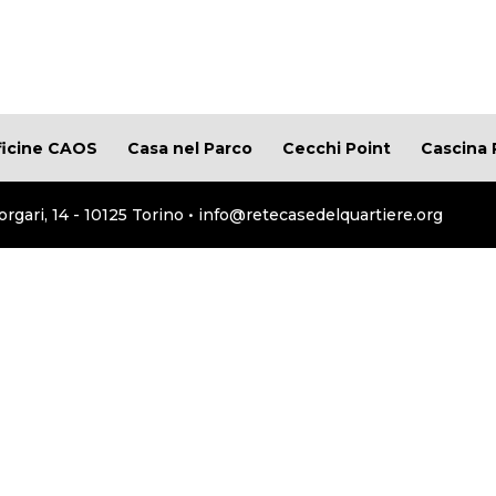
ficine CAOS
Casa nel Parco
Cecchi Point
Cascina 
orgari, 14 - 10125 Torino • info@retecasedelquartiere.org