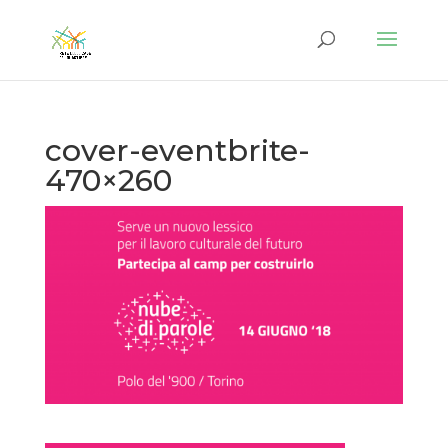
cover-eventbrite-
470×260