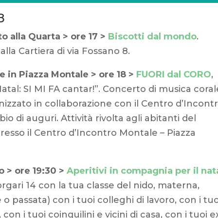
8
o alla Quarta > ore 17 >
Biscotti dal mondo
.
lla Cartiera di via Fossano 8.
le in Piazza Montale > ore 18 >
FUORI dal CORO
,
Natal: SI MI FA cantar!”. Concerto di musica coral
nizzato in collaborazione con il Centro d’Incont
 di auguri. Attività rivolta agli abitanti del
i. Presso il Centro d’Incontro Montale – Piazza
o > ore 19:30 >
Aperitivi in compagnia per il nat
orgari 14 con la tua classe del nido, materna,
o passata) con i tuoi colleghi di lavoro, con i tuo
con i tuoi coinquilini e vicini di casa, con i tuoi e