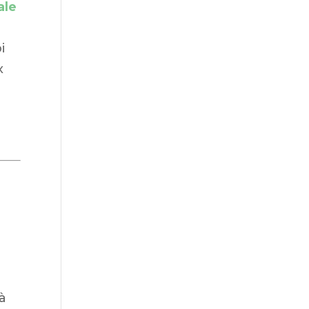
ale
i
x
e
tà