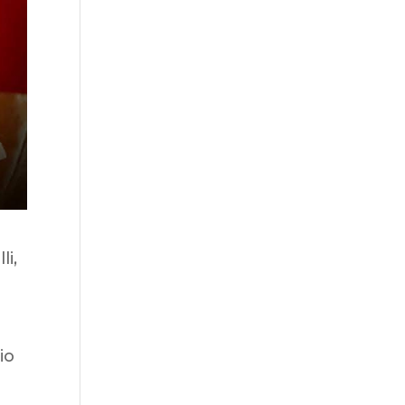
li,
io