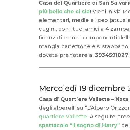
Casa del Quartiere di San Salvari
più bello che ci sia
!
Vieni in via M
elementari, medie e liceo (attuale 
cugini, con i tuoi amici a 4 zampe, 
fidanzati e con i componenti della
mangia panettone e si stappano b
dovete prenotare al
3934591027
.
Mercoledì 19 dicembre 
Casa di Quartiere Vallette – Nata
degli alberelli su “L’Albero Orizz
quartiere Vallette
. A seguire pres
spettacolo “Il sogno di Harry”
del