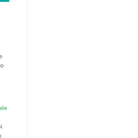
e
ro
ale
i
x