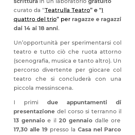
scrittura
in un laboratorio
gratuito
curato da “
Teatrulla Teatro
” e “
I
quattro del trio
” per
ragazze e ragazzi
dai 14 ai 18 anni
.
Un’opportunità per sperimentarsi col
teatro e tutto ciò che ruota attorno
(scenografia, musica e tanto altro). Un
percorso divertente per giocare col
teatro che si concluderà con una
piccola messinscena.
I primi
due appuntamenti di
presentazione
del corso si terranno il
13 gennaio
e il
20 gennaio
dalle ore
17,30 alle 19
presso la
Casa nel Parco