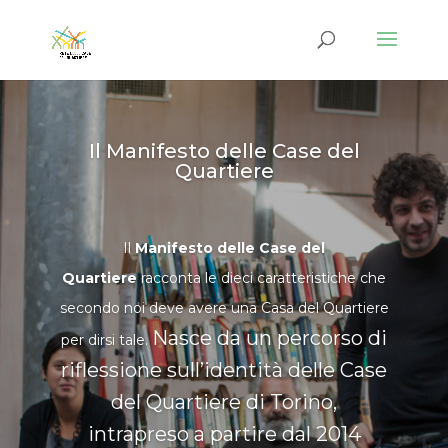
Il Manifesto delle Case del
Quartiere
Il
Manifesto delle Case del
Quartiere
racconta le dieci caratteristiche che
secondo noi deve avere una Casa del Quartiere
Nasce da un percorso di
per dirsi tale.
riflessione sull’identità delle Case
del Quartiere di Torino,
intrapreso a partire dal 2014