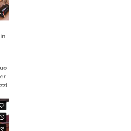
 in
nuo
per
zzi