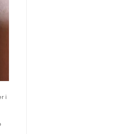
r i
o