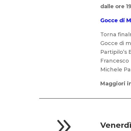
dalle ore 1
Gocce di M
Torna fina
Gocce di m
Partipilo’
Francesco P
Michele Par
Maggiori i
9
Venerdì