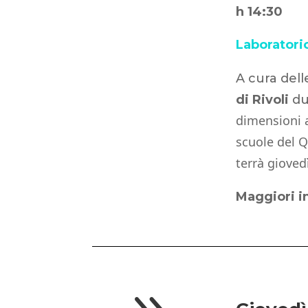
h 14:30
Laboratorio
A cura dell
di Rivoli
du
dimensioni a 
scuole del Q
terrà gioved
Maggiori i