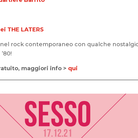
uartiere Barrito
dei THE LATERS
 nel rock contemporaneo con qualche nostalgi
 ’80!
ratuito, maggiori info >
qui