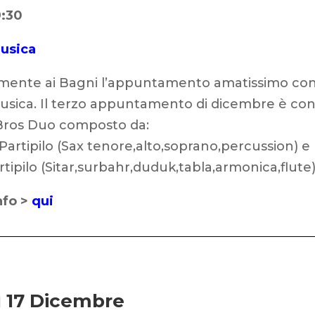
9:30
usica
lmente ai Bagni l’appuntamento amatissimo co
usica.
Il terzo appuntamento di dicembre è co
s Bros Duo composto da:
artipilo (Sax tenore,alto,soprano,percussion) e
tipilo (Sitar,surbahr,duduk,tabla,armonica,flute)
nfo >
qui
 17 Dicembre