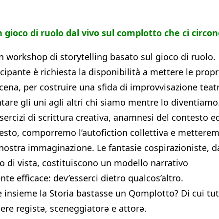
 gioco di ruolo dal vivo sul complotto che ci circo
workshop di storytelling basato sul gioco di ruolo.
cipante è richiesta la disponibilità a mettere le propr
scena, per costruire una sfida di improvvisazione teat
ntare gli uni agli altri chi siamo mentre lo diventiamo
sercizi di scrittura creativa, anamnesi del contesto e
testo, comporremo l’autofiction collettiva e mettere
nostra immaginazione. Le fantasie cospirazioniste, d
 di vista, costituiscono un modello narrativo
nte efficace: dev’esserci dietro qualcos’altro.
e insieme la Storia bastasse un Qomplotto? Di cui tu
re registə, sceneggiatorə e attorə.