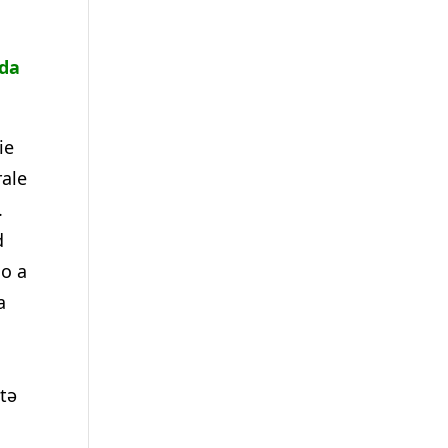
nda
ie
rale
.
d
mo a
a
ttə