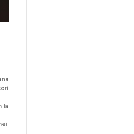
ana
ori
n la
nei