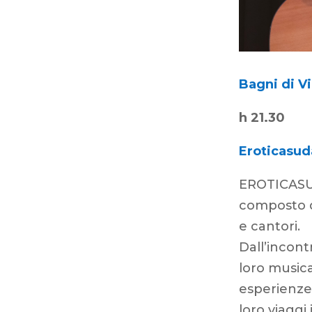
Bagni di Vi
h 21.30
Eroticasud
EROTICASU
composto da
e cantori.
Dall’incont
loro musica
esperienze
loro viaggi