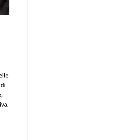
elle
 di
e,
iva,