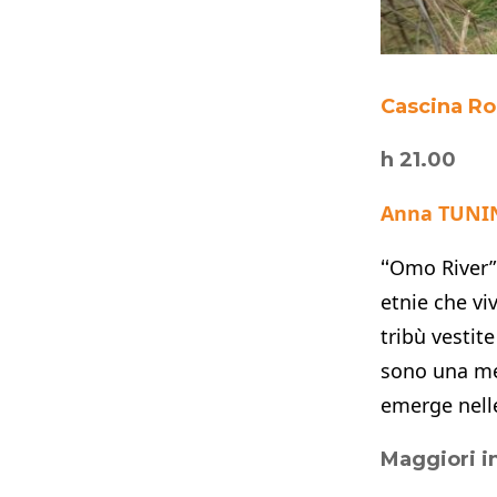
Cascina Ro
h 21.00
Anna TUNIN
Omo River” 
“
etnie che vi
tribù vestit
sono una mer
emerge nelle
Maggiori i