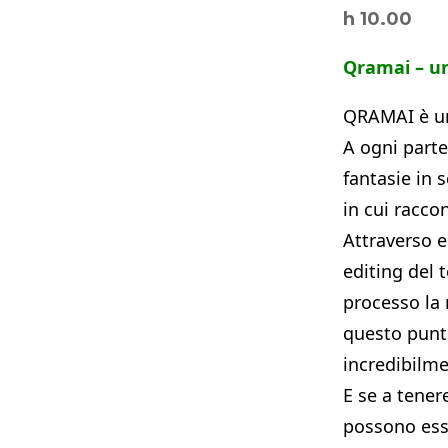
h 10.00
Qramai – un
QRAMAI è un 
A ogni parte
fantasie in 
in cui racco
Attraverso e
editing del 
processo la 
questo punto
incredibilme
E se a tener
possono esse