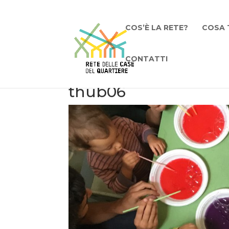
COS’È LA RETE?
COSA 
CONTATTI
thub06