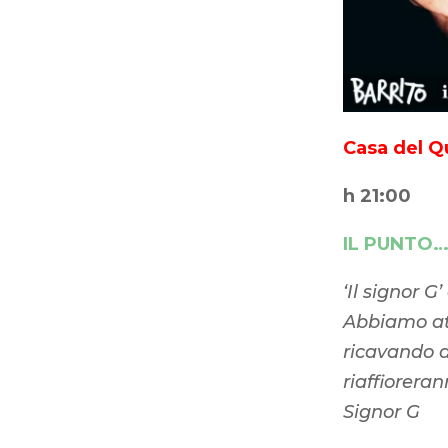
Casa del Q
h 21:00
IL PUNTO…
‘Il signor 
Abbiamo att
ricavando a
riaffiorera
Signor G