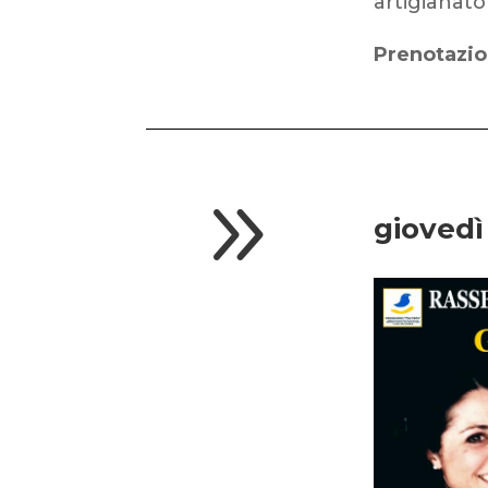
artigianato
Prenotazio
9
giovedì