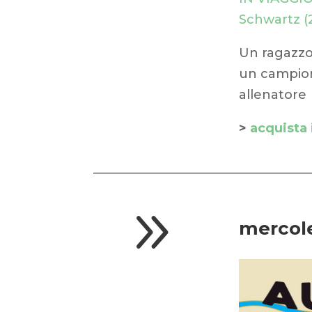
Schwartz (2
Un ragazzo
un campione
allenatore
>
acquista i
9
mercol