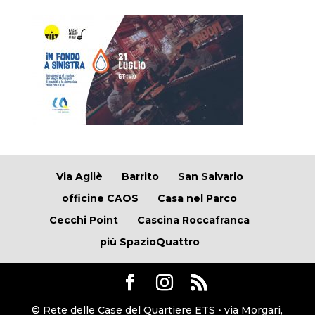
Via Agliè
Barrito
San Salvario
officine CAOS
Casa nel Parco
Cecchi Point
Cascina Roccafranca
più SpazioQuattro
© Rete delle Case del Quartiere ETS • via Morgari,