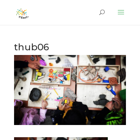
thub06