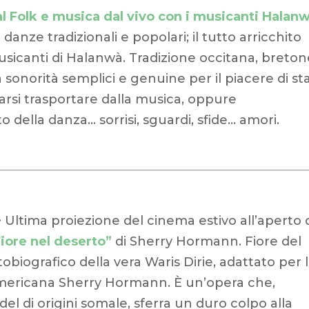
l Folk e musica dal vivo con i musicanti Halan
anze tradizionali e popolari; il tutto arricchito
Musicanti di Halanwà. Tradizione occitana, breton
onorità semplici e genuine per il piacere di st
iarsi trasportare dalla musica, oppure
della danza… sorrisi, sguardi, sfide… amori.
> Ultima proiezione del cinema estivo all’aperto 
Fiore nel deserto”
di Sherry Hormann. Fiore del
biografico della vera Waris Dirie, adattato per 
americana Sherry Hormann. È un’opera che,
del di origini somale, sferra un duro colpo alla