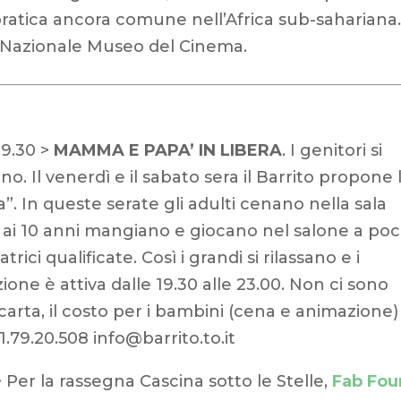
pratica ancora comune nell’Africa sub-sahariana
s. Nazionale Museo del Cinema.
19.30 >
MAMMA E PAPA’ IN LIBERA
. I genitori si
no. Il venerdì e il sabato sera il Barrito propone 
 In queste serate gli adulti cenano nella sala
3 ai 10 anni mangiano e giocano nel salone a poc
rici qualificate. Così i grandi si rilassano e i
one è attiva dalle 19.30 alle 23.00. Non ci sono
a carta, il costo per i bambini (cena e animazione)
11.79.20.508 info@barrito.to.it
> Per la rassegna Cascina sotto le Stelle,
Fab Four