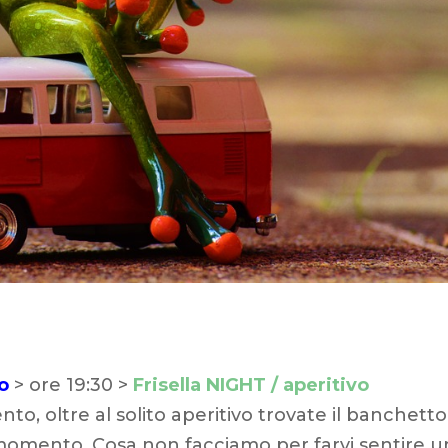
o
> ore 19:30 >
Frisella NIGHT / aperitivo
ento, oltre al solito aperitivo trovate il banchetto
l momento. Cosa non facciamo per farvi sentire u