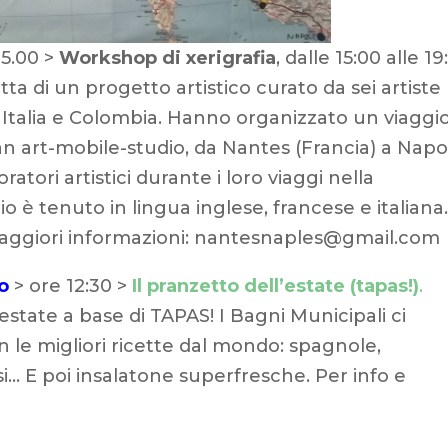
15.00 >
Workshop di xerigrafia
, dalle 15:00 alle 19
ratta di un progetto artistico curato da sei artiste
, Italia e Colombia. Hanno organizzato un viaggi
 art-mobile-studio, da Nantes (Francia) a Napol
boratori artistici durante i loro viaggi nella
o è tenuto in lingua inglese, francese e italiana.
r maggiori informazioni: nantesnaples@gmail.com
io
> ore 12:30 >
Il pranzetto dell’estate (tapas!)
.
’estate a base di TAPAS! I Bagni Municipali ci
n le migliori ricette dal mondo: spagnole,
… E poi insalatone superfresche. Per info e