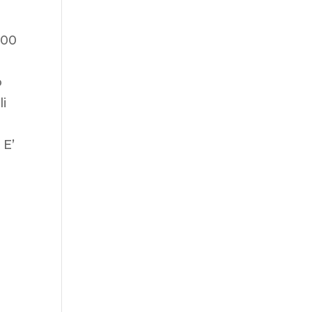
:00
o
i
 E’