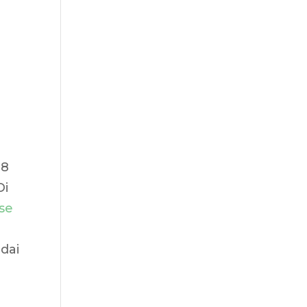
18
Di
se
 dai
o