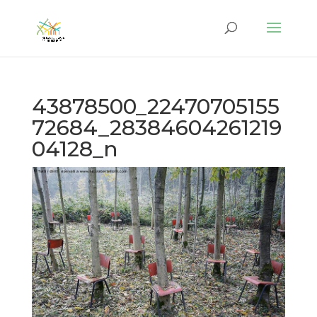
43878500_22470705155
72684_28384604261219
04128_n