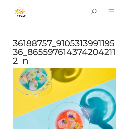
36188757_9105313991195
36_865597614374204211
2_n