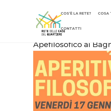
COS’È LA RETE?
COSA 
CONTATTI
Apefilosofico ai Bagn