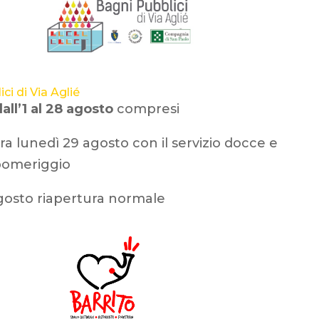
ci di Via Aglié
all’1 al 28 agosto
compresi
ra lunedì 29 agosto con il servizio docce e
 pomeriggio
gosto riapertura normale