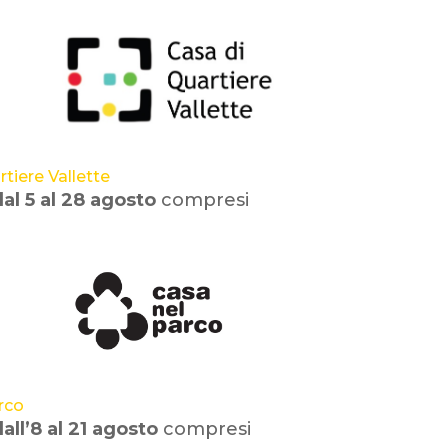
tiere Vallette
dal 5 al 28 agosto
compresi
rco
all’8 al 21 agosto
compresi