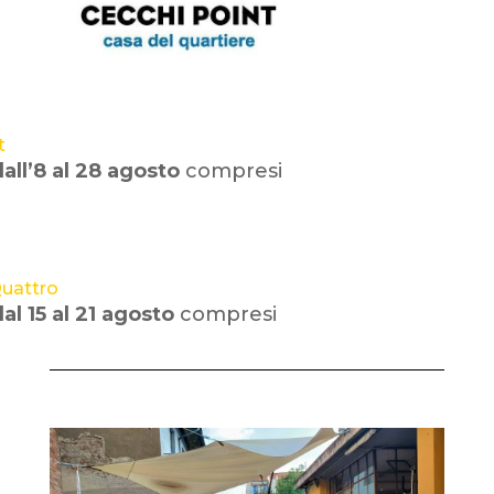
t
dall’8 al 28 agosto
compresi
uattro
al 15 al 21 agosto
compresi