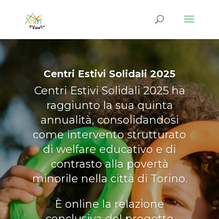
Centri Estivi Solidali 2025
Centri Estivi Solidali 2025
ha
raggiunto la sua
quinta
annualità
, consolidandosi
come intervento strutturato
di welfare educativo e di
contrasto alla povertà
minorile nella città di Torino.
È online la relazione
conclusiva del progetto