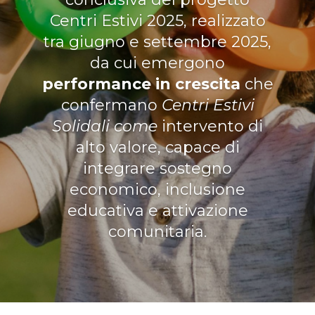
Centri Estivi 2025, realizzato
tra giugno e settembre 2025,
da cui emergono
performance in crescita
che
confermano
Centri Estivi
Solidali come
intervento di
alto valore, capace di
integrare sostegno
economico, inclusione
educativa e attivazione
comunitaria.