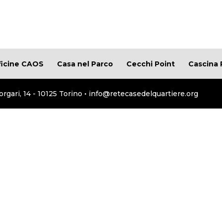
ficine CAOS
Casa nel Parco
Cecchi Point
Cascina 
orgari, 14 - 10125 Torino • info@retecasedelquartiere.org