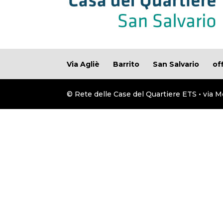
Via Agliè
Barrito
San Salvario
of
© Rete delle Case del Quartiere ETS • via M