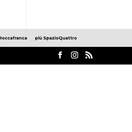
Roccafranca
più SpazioQuattro