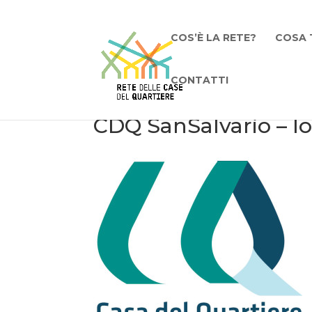
COS’È LA RETE?
COSA 
CONTATTI
CDQ SanSalvario – l